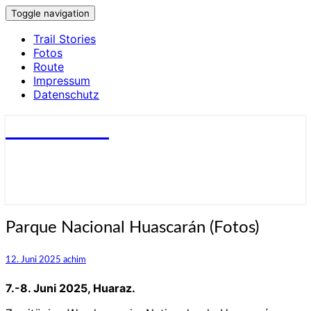
Toggle navigation
Trail Stories
Fotos
Route
Impressum
Datenschutz
small trails
Parque
Parque Nacional Huascarán (Fotos)
Nacional
Huascarán
12. Juni 2025
achim
(Fotos)
7.-8. Juni 2025, Huaraz.