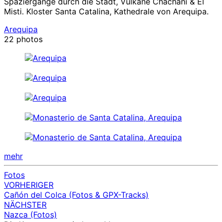
Spaziergänge durch die Stadt, Vulkane Chachani & El
Misti. Kloster Santa Catalina, Kathedrale von Arequipa.
Arequipa
22 photos
mehr
Fotos
VORHERIGER
Beitragsnavigation
Cañón del Colca (Fotos & GPX-Tracks)
NÄCHSTER
Nazca (Fotos)