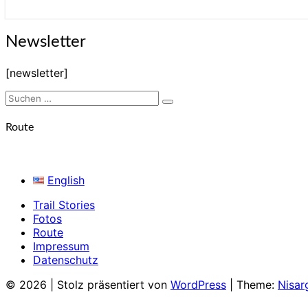
Newsletter
Newsletter
[newsletter]
Suchen
Suchen
nach:
Route
English
Trail Stories
Fotos
Route
Impressum
Datenschutz
© 2026
|
Stolz präsentiert von
WordPress
|
Theme:
Nisar