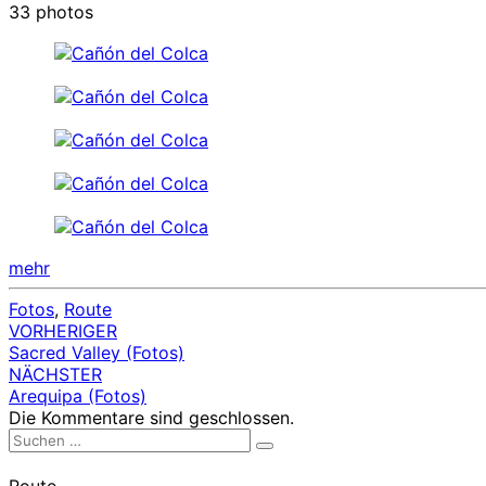
33 photos
mehr
Fotos
,
Route
Beitragsnavigation
VORHERIGER
Sacred Valley (Fotos)
NÄCHSTER
Arequipa (Fotos)
Die Kommentare sind geschlossen.
Suchen
Suchen
nach:
Route