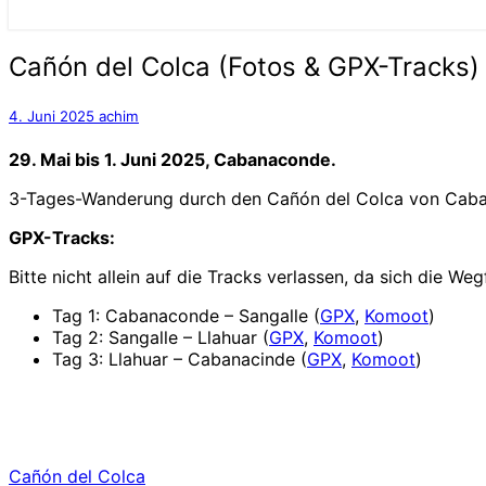
Cañón
Cañón del Colca (Fotos & GPX-Tracks)
del
Colca
4. Juni 2025
achim
(Fotos
&
29. Mai bis 1. Juni 2025, Cabanaconde.
GPX-
Tracks)
3-Tages-Wanderung durch den Cañón del Colca von Caba
GPX-Tracks:
Bitte nicht allein auf die Tracks verlassen, da sich die We
Tag 1: Cabanaconde – Sangalle (
GPX
,
Komoot
)
Tag 2: Sangalle – Llahuar (
GPX
,
Komoot
)
Tag 3: Llahuar – Cabanacinde (
GPX
,
Komoot
)
Cañón del Colca